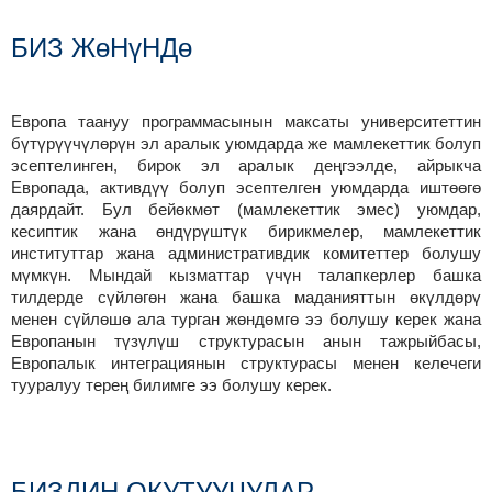
БИЗ ЖөНүНДө
Европа таануу программасынын максаты университеттин
бүтүрүүчүлөрүн эл аралык уюмдарда же мамлекеттик болуп
эсептелинген, бирок эл аралык деңгээлде, айрыкча
Европада, активдүү болуп эсептелген уюмдарда иштөөгө
даярдайт. Бул бейөкмөт (мамлекеттик эмес) уюмдар,
кесиптик жана өндүрүштүк бирикмелер, мамлекеттик
институттар жана административдик комитеттер болушу
мүмкүн. Мындай кызматтар үчүн талапкерлер башка
тилдерде сүйлөгөн жана башка маданияттын өкүлдөрү
менен сүйлөшө ала турган жөндөмгө ээ болушу керек жана
Европанын түзүлүш структурасын анын тажрыйбасы,
Европалык интеграциянын структурасы менен келечеги
тууралуу терең билимге ээ болушу керек.
БИЗДИН ОКУТУУЧУЛАР