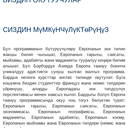
СИЗДИН МүМКүНЧүЛүКТөРүҢүЗ
Бул программанын бүтүрүүчүлөрү Европанын эки тилин
жакшы билип чыгышат, Европанын тарыхы, саясаты,
мыйзамы, адабияты жана маданияты тууралуу кеңири билим
алышат. Бул Борбордук Азияда Европа таануу боюнча
уникалдуу адистикти сунуш кылган жалгыз программа.
Бардык негизги курсттар англис тилинде окутулат. Буга
кошумча биздин студенттер француз жана немис тилдерин
үйрөнүшү, аларды Европадагы эки тилдүүлүк
перспективасы менен камсыз кылат. Бардыгы болуп Европа
таануу программасында окуу чоң тогуз бөлүктөн турат:
Европанын тарыхы, Европанын саясаты, Европанын
экономикасы, Европанын географиясы, Европанын
маданияты, Европанын адабияты, Европанын коому,
Европанын мыйзамы жана Европанын тилдери (немис жана