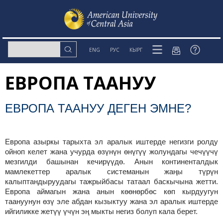
ENG
РУС
КЫРГ
ЕВРОПА ТААНУУ
ЕВРОПА ТААНУУ ДЕГЕН ЭМНЕ?
Европа азыркы тарыхта эл аралык иштерде негизги ролду
ойноп келет жана учурда өзүнүн өнүгүү жолундагы чечүүчү
мезгилди башынан кечирүүдө. Анын континенталдык
мамлекеттер аралык системанын жаңы түрүн
калыптандыруудагы тажрыйбасы татаал баскычына жетти.
Европа аймагын жана анын көөнөрбөс көп кырдуугун
таануунун өзү эле абдан кызыктуу жана эл аралык иштерде
ийгиликке жетүү үчүн эң мыкты негиз болуп кала берет.