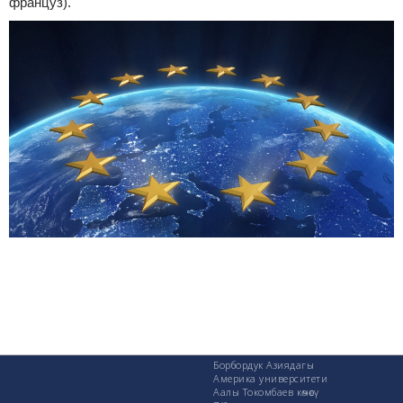
француз).
Борбордук Азиядагы
Америка университети
Аалы Токомбаев көчөсү