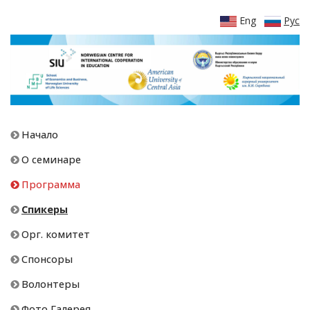
Eng
Рус
Начало
О семинаре
Программа
Спикеры
Орг. комитет
Спонсоры
Волонтеры
Фото Галерея