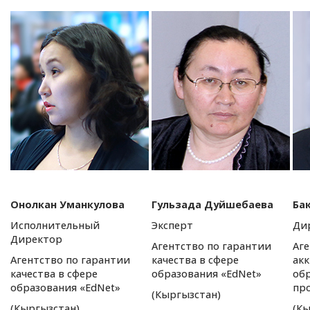
Онолкан Уманкулова
Гульзада Дуйшебаева
Ба
Исполнительный
Эксперт
Ди
Директор
Агентство по гарантии
Аге
Агентство по гарантии
качества в сфере
ак
качества в сфере
образования «EdNet»
об
образования «EdNet»
пр
(Кыргызстан)
(Кыргызстан)
(Кы