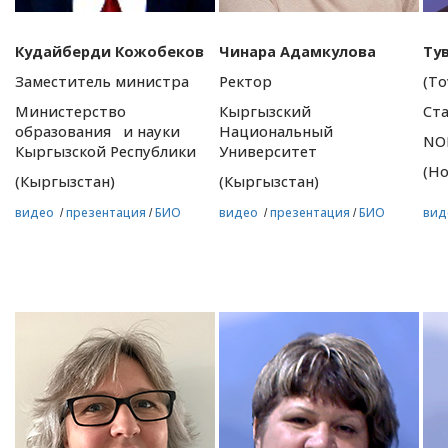
Кудайберди Кожобеков
Чинара Адамкулова
Ту
Заместитель министра
Ректор
(To
Министерство
Кыргызский
Ст
образования и науки
Национальный
NO
Кыргызской Республики
Университет
(Но
(Кыргызстан)
(Кыргызстан)
видео
презентация
БИО
видео
презентация
БИО
вид
/
/
/
/