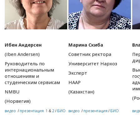
Ибен Андерсен
Марина Скиба
Вл
(Iben Andersen)
Советник ректора
Пе
ди
Руководитель по
Университет Нархоз
интернациональным
Вы
Эксперт
отношениям и
го
студенческим сервисам
НААР
ад
им
NMBU
(Казахстан)
(Ро
(Норвегия)
видео
презентация 1
2
БИО
видео
презентация
БИО
вид
/
&
/
/
/